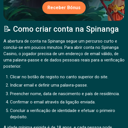
Receber Bónus
📝 Como criar conta na Spinanga
A abertura de conta na Spinanga segue um percurso curto e
conclui-se em poucos minutos. Para abrir conta no Spinanga
Casino, o jogador precisa de um endereço de email válido, de
uma palavra-passe e de dados pessoais reais para a verificação
posterior.
Clicar no botão de registo no canto superior do site.
Indicar email e definir uma palavra-passe.
Preencher nome, data de nascimento e país de residência.
Confirmar o email através da ligação enviada.
Concluir a verificação de identidade e efetuar o primeiro
depósito.
A idade mínima exigida é de 18 anos, e cada pessoa pode