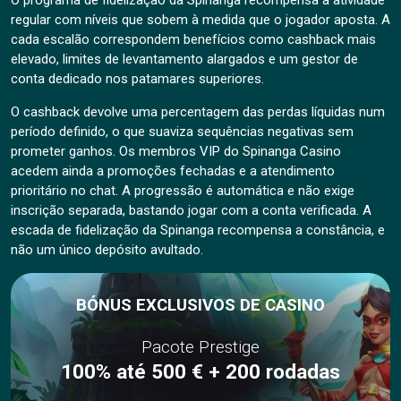
regular com níveis que sobem à medida que o jogador aposta. A
cada escalão correspondem benefícios como cashback mais
elevado, limites de levantamento alargados e um gestor de
conta dedicado nos patamares superiores.
O cashback devolve uma percentagem das perdas líquidas num
período definido, o que suaviza sequências negativas sem
prometer ganhos. Os membros VIP do Spinanga Casino
acedem ainda a promoções fechadas e a atendimento
prioritário no chat. A progressão é automática e não exige
inscrição separada, bastando jogar com a conta verificada. A
escada de fidelização da Spinanga recompensa a constância, e
não um único depósito avultado.
BÓNUS EXCLUSIVOS DE CASINO
Pacote Prestige
100% até 500 € + 200 rodadas