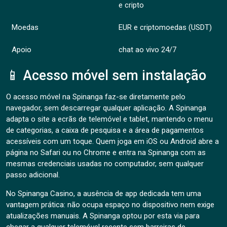
e cripto
Moedas
EUR e criptomoedas (USDT)
Apoio
chat ao vivo 24/7
📱 Acesso móvel sem instalação
O acesso móvel na Spinanga faz-se diretamente pelo
navegador, sem descarregar qualquer aplicação. A Spinanga
adapta o site a ecrãs de telemóvel e tablet, mantendo o menu
de categorias, a caixa de pesquisa e a área de pagamentos
acessíveis com um toque. Quem joga em iOS ou Android abre a
página no Safari ou no Chrome e entra na Spinanga com as
mesmas credenciais usadas no computador, sem qualquer
passo adicional.
No Spinanga Casino, a ausência de app dedicada tem uma
vantagem prática: não ocupa espaço no dispositivo nem exige
atualizações manuais. A Spinanga optou por esta via para
chegar a qualquer telemóvel recente sem barreiras de