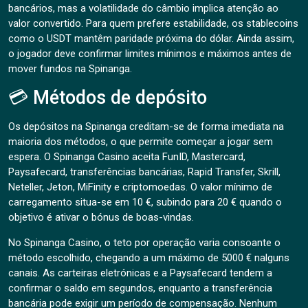
bancários, mas a volatilidade do câmbio implica atenção ao
valor convertido. Para quem prefere estabilidade, os stablecoins
como o USDT mantêm paridade próxima do dólar. Ainda assim,
o jogador deve confirmar limites mínimos e máximos antes de
mover fundos na Spinanga.
💳 Métodos de depósito
Os depósitos na Spinanga creditam-se de forma imediata na
maioria dos métodos, o que permite começar a jogar sem
espera. O Spinanga Casino aceita FunID, Mastercard,
Paysafecard, transferências bancárias, Rapid Transfer, Skrill,
Neteller, Jeton, MiFinity e criptomoedas. O valor mínimo de
carregamento situa-se em 10 €, subindo para 20 € quando o
objetivo é ativar o bónus de boas-vindas.
No Spinanga Casino, o teto por operação varia consoante o
método escolhido, chegando a um máximo de 5000 € nalguns
canais. As carteiras eletrónicas e a Paysafecard tendem a
confirmar o saldo em segundos, enquanto a transferência
bancária pode exigir um período de compensação. Nenhum