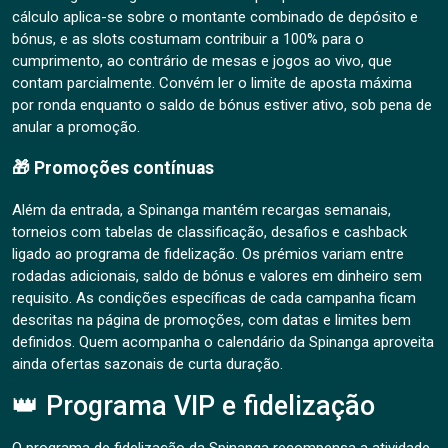
cálculo aplica-se sobre o montante combinado de depósito e
bónus, e as slots costumam contribuir a 100% para o
cumprimento, ao contrário de mesas e jogos ao vivo, que
contam parcialmente. Convém ler o limite de aposta máxima
por ronda enquanto o saldo de bónus estiver ativo, sob pena de
anular a promoção.
🎁 Promoções contínuas
Além da entrada, a Spinanga mantém recargas semanais,
torneios com tabelas de classificação, desafios e cashback
ligado ao programa de fidelização. Os prémios variam entre
rodadas adicionais, saldo de bónus e valores em dinheiro sem
requisito. As condições específicas de cada campanha ficam
descritas na página de promoções, com datas e limites bem
definidos. Quem acompanha o calendário da Spinanga aproveita
ainda ofertas sazonais de curta duração.
👑 Programa VIP e fidelização
O programa de fidelização da Spinanga recompensa a atividade